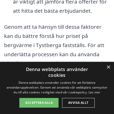
är viktigt att jämföra flera offerter för
att hitta det bästa erbjudandet.
Genom att ta hänsyn till dessa faktorer
kan du bättre förstå hur priset på
bergvärme i Tystberga fastställs. För att
underlätta processen kan du använda
plattformar som xn--bergvrme-kostnad-
×
Denna webbplats använder
znb.se för att snabbt och enkelt få flera
cookies
erbjudanden från lokala experter. Detta
Denna webbplats använder cookies för att förbättra
användarupplevelsen. Genom att använda vår webbplats samtycker
kan hjälpa dig att välja det mest
du till alla cookies i enlighet med vår cookiepolicy.
Läs mer
konkurrenskraftiga alternativet och en
ACCEPTERA ALLA
AVVISA ALLT
pålitlig installationspartner.