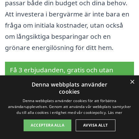
passar både din budget och dina behov.
Att investera i bergvärme är inte bara en
fråga om initiala kostnader, utan också
om långsiktiga besparingar och en
grönare energilösning för ditt hem.
Få 3 erbjudanden, gratis och utan
förpliktelser
×
Denna webbplats använder
cookies
Denna webbplats använder cookies för att förbättra
användarupplevelsen. Genom att använda vår webbplats samtycker
Sök efter en
du till alla cookies i enlighet med vår cookiepolicy.
Läs mer
ACCEPTERA ALLA
AVVISA ALLT
professionell för