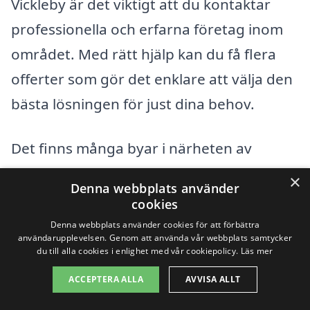
Vickleby är det viktigt att du kontaktar
professionella och erfarna företag inom
området. Med rätt hjälp kan du få flera
offerter som gör det enklare att välja den
bästa lösningen för just dina behov.
Det finns många byar i närheten av
Vickleby där du kan hitta duktiga företag
×
Denna webbplats använder
som specialiserar sig på bergvärme,
cookies
inklusive:
Denna webbplats använder cookies för att förbättra
användarupplevelsen. Genom att använda vår webbplats samtycker
du till alla cookies i enlighet med vår cookiepolicy.
Läs mer
Mörbylånga
ACCEPTERA ALLA
AVVISA ALLT
Skärlöv