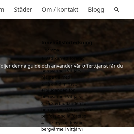
m
Städer
Om / kontakt
Blogg
Innehållsförteckning
gömma
1
Vad kan ett företag
som är specialiserat på
följer denna guide och använder vår offerttjänst får du
bergvärme i Vittjärv
hjälpa till med?
2
Få alltid minst 3
erbjudanden för
bergvärme i Vittjärv
3
Få 3 erbjudanden för
bergvärme i Vittjärv från
professionella företag
4
Hur mycket kostar
bergvärme i Vittjärv?