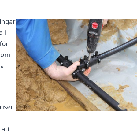
ningar
 i
för
 som
na
riser
 att