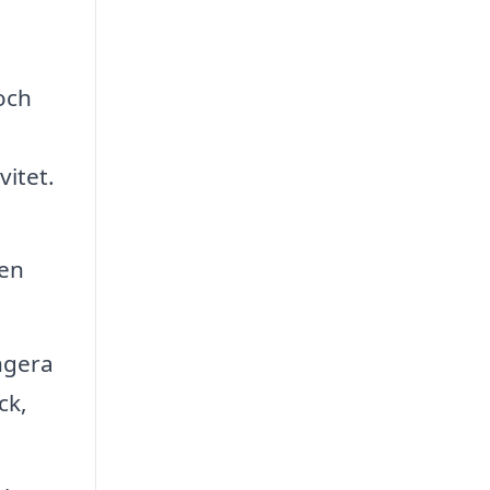
och
itet.
nen
ngera
ck,