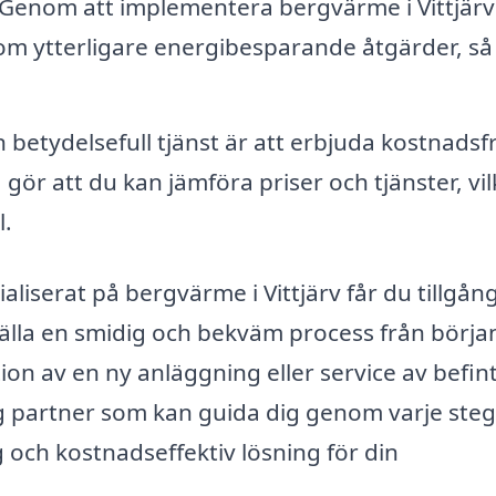
Genom att implementera bergvärme i Vittjärv
a om ytterligare energibesparande åtgärder, s
betydelsefull tjänst är att erbjuda kostnadsfr
 gör att du kan jämföra priser och tjänster, vil
l.
liserat på bergvärme i Vittjärv får du tillgång 
lla en smidig och bekväm process från början 
ion av en ny anläggning eller service av befint
tlig partner som kan guida dig genom varje ste
g och kostnadseffektiv lösning för din