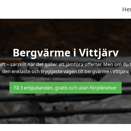
He
Bergvärme i Vittjärv
t – särskilt när det gäller att jämföra offerter. Men om du 
den enklaste och tryggaste vägen till bergvärme i Vittjärv.
Få 3 erbjudanden, gratis och utan förpliktelser