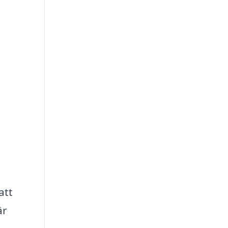
att
är