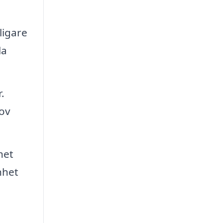
ligare
la
.
hov
het
nhet