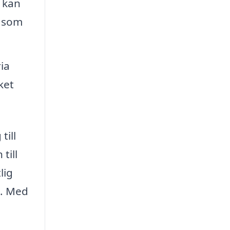
 kan
å som
ia
ket
till
till
lig
g. Med