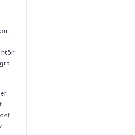
hem.
antör
ågra
ser
t
 det
v