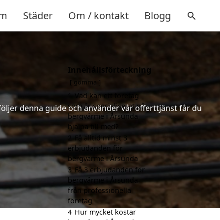
m
Städer
Om / kontakt
Blogg
Innehållsförteckning
gömma
1
Vad kan ett företag
som är specialiserat på
följer denna guide och använder vår offerttjänst får du
bergvärme i Årsunda
hjälpa till med?
2
Få alltid minst 3
erbjudanden för
bergvärme i Årsunda
3
Få 3 erbjudanden för
bergvärme i Årsunda
från professionella
företag
4
Hur mycket kostar