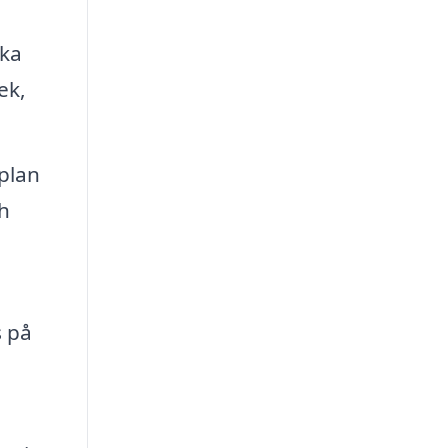
ika
ek,
plan
h
s på