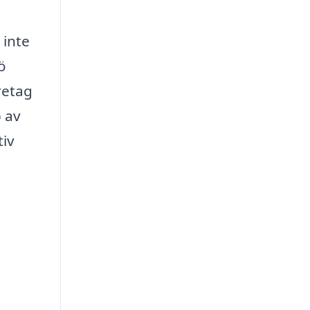
 inte
ö
retag
p av
tiv