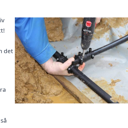
iv
t!
h det
era
 så