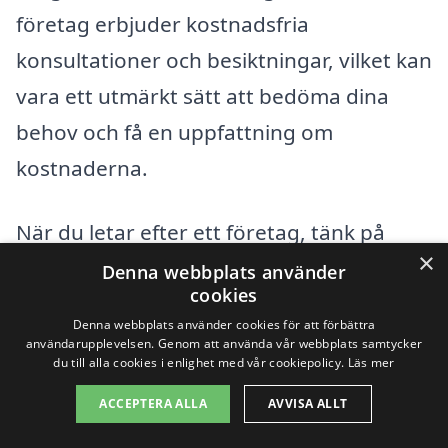
företag erbjuder kostnadsfria
konsultationer och besiktningar, vilket kan
vara ett utmärkt sätt att bedöma dina
behov och få en uppfattning om
kostnaderna.
När du letar efter ett företag, tänk på
×
följande faktorer:
Denna webbplats använder
cookies
Denna webbplats använder cookies för att förbättra
Erfarenhet:
Se till att företaget har en
användarupplevelsen. Genom att använda vår webbplats samtycker
dokumenterad erfarenhet av
du till alla cookies i enlighet med vår cookiepolicy.
Läs mer
installation av bergvärmesystem.
ACCEPTERA ALLA
AVVISA ALLT