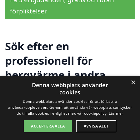
förpliktelser
Sök efter en
professionell för
bergvärme i andra
×
Denna webbplats använder
städer nära Söderbärke
cookies
Denna webbplats använder cookies för att förbättra
användarupplevelsen. Genom att använda vår webbplats samtycker
Att få bergvärme installerad är ett
du till alla cookies i enlighet med vår cookiepolicy.
Läs mer
utmärkt val för den som vill ha en
ACCEPTERA ALLA
AVVISA ALLT
kostnadseffektiv och miljövänlig