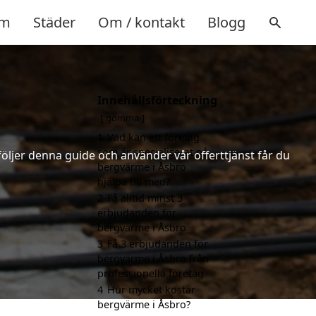
m
Städer
Om / kontakt
Blogg
Innehållsförteckning
gömma
1
Vad kan ett företag
som är specialiserat på
följer denna guide och använder vår offerttjänst får du
bergvärme i Åsbro
hjälpa till med?
2
Få alltid minst 3
erbjudanden för
bergvärme i Åsbro
3
Få 3 erbjudanden för
bergvärme i Åsbro från
professionella företag
4
Hur mycket kostar
bergvärme i Åsbro?