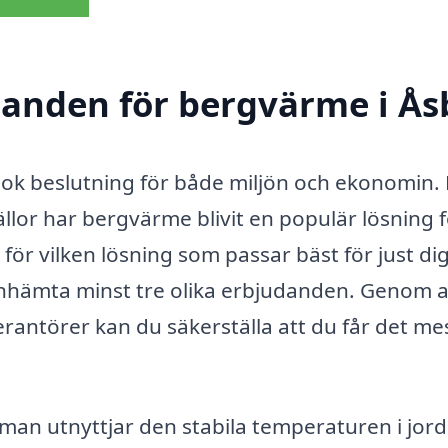
udanden för bergvärme i Ås
klok beslutning för både miljön och ekonomin
llor har bergvärme blivit en populär lösning 
ör vilken lösning som passar bäst för just di
tt inhämta minst tre olika erbjudanden. Genom a
verantörer kan du säkerställa att du får det me
 man utnyttjar den stabila temperaturen i jor