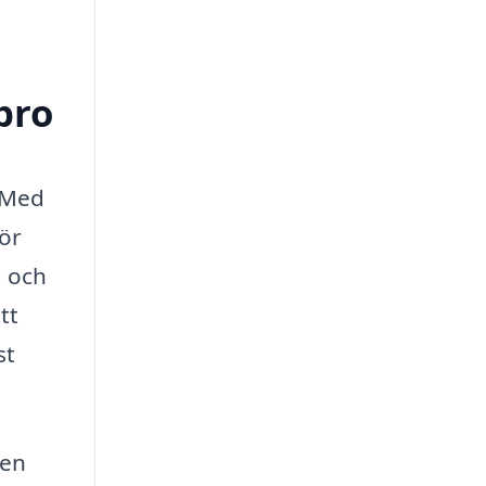
bro
. Med
för
g och
tt
st
den