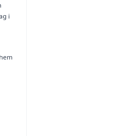
n
ag i
 hem