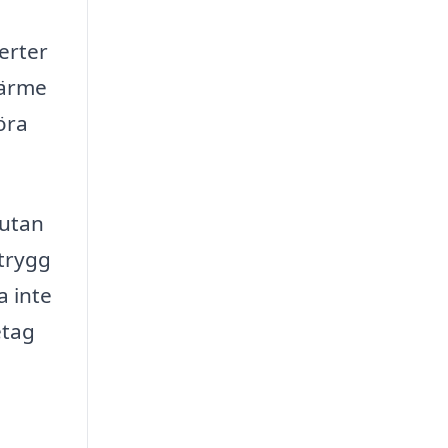
erter
värme
öra
 utan
trygg
a inte
etag