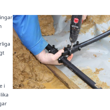
ningar
n
rliga
gt
 i
lika
gar