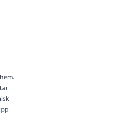
t hem.
tar
isk
upp