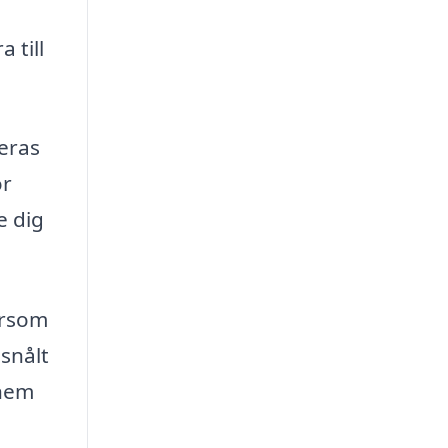
 till
deras
ör
e dig
tersom
isnålt
 hem