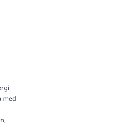
ergi
na med
n,