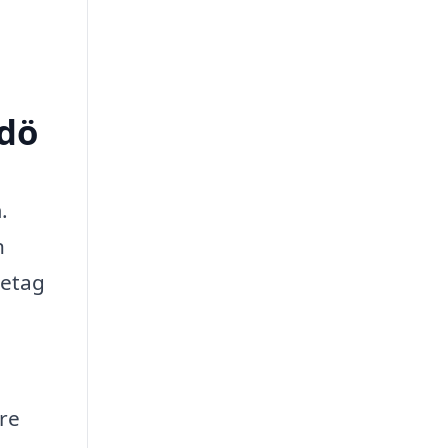
idö
.
n
retag
re