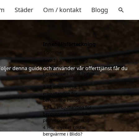
m
Städer
Om / kontakt
Blogg
Innehållsförteckning
gömma
1
Vad kan ett företag
som är specialiserat på
följer denna guide och använder vår offerttjänst får du
bergvärme i Blidö hjälpa
till med?
2
Få alltid minst 3
erbjudanden för
bergvärme i Blidö
3
Få 3 erbjudanden för
bergvärme i Blidö från
professionella företag
4
Hur mycket kostar
bergvärme i Blidö?