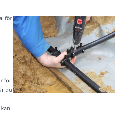
al för
r för
är du
u kan