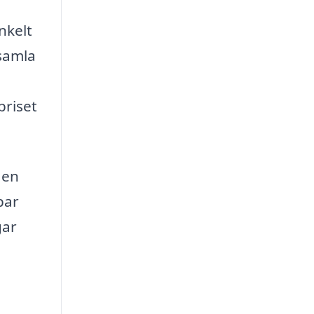
nkelt
 samla
priset
 en
bar
gar