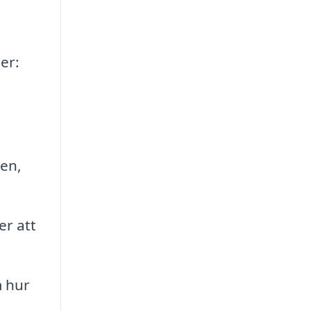
er:
sen,
er att
m hur