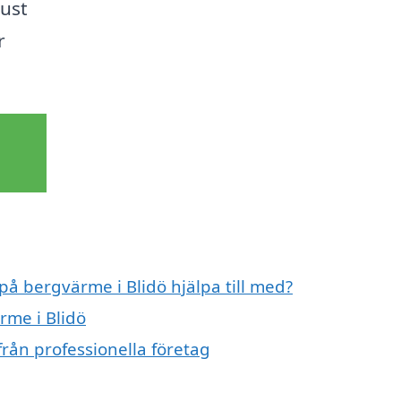
just
r
på bergvärme i Blidö hjälpa till med?
rme i Blidö
rån professionella företag