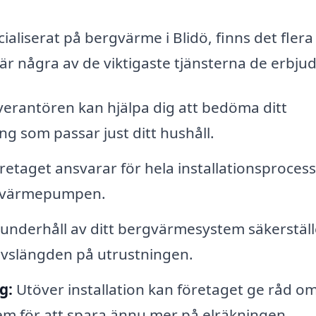
ialiserat på bergvärme i Blidö, finns det flera
r några av de viktigaste tjänsterna de erbjud
erantören kan hjälpa dig att bedöma ditt
g som passar just ditt hushåll.
etaget ansvarar för hela installationsproces
v värmepumpen.
nderhåll av ditt bergvärmesystem säkerställ
livslängden på utrustningen.
g:
Utöver installation kan företaget ge råd o
em för att spara ännu mer på elräkningen.