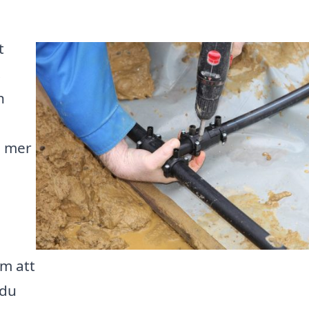
t
.
n
n mer
m att
 du