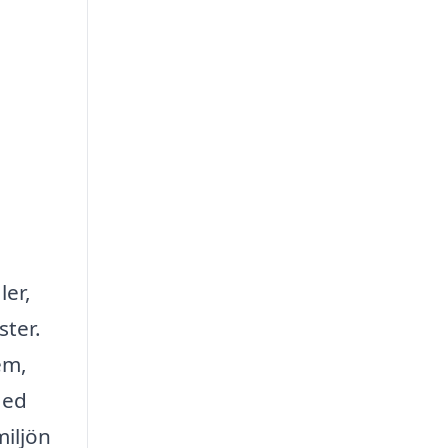
ler,
ster.
em,
Med
miljön