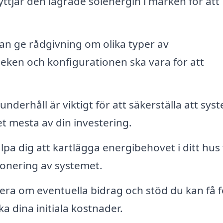
tjar den lagrade solenergin i marken för att
an ge rådgivning om olika typer av
eken och konfigurationen ska vara för att
derhåll är viktigt för att säkerställa att sys
et mesta av din investering.
pa dig att kartlägga energibehovet i ditt hus 
ionering av systemet.
ra om eventuella bidrag och stöd du kan få f
a dina initiala kostnader.