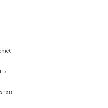
temet
för
ör att