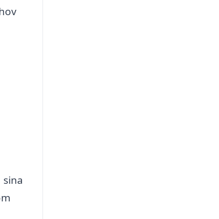
ehov
 sina
om
a