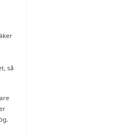
säker
t, så
lare
er
ög.