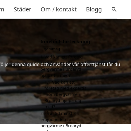
m
Städer
Om / kontakt
Blogg
Innehållsförteckning
gömma
1
Vad kan ett företag
som är specialiserat på
följer denna guide och använder vår offerttjänst får du
bergvärme i Broaryd
hjälpa till med?
1.1
Vad kan ett
företag med expertis
inom bergvärme i
Broaryd hjälpa dig
med?
2
Få alltid minst 3
erbjudanden för
bergvärme i Broaryd