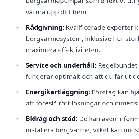
bergvärmepumpar som effektivt utnyt
värma upp ditt hem.
Rådgivning:
Kvalificerade experter k
bergvärmesystem, inklusive hur storl
maximera effektiviteten.
Service och underhåll:
Regelbundet un
fungerar optimalt och att du får ut d
Energikartläggning:
Företag kan hjäl
att föreslå rätt lösningar och dimens
Bidrag och stöd:
De kan även informe
installera bergvärme, vilket kan minsk