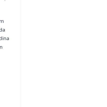
om
uda
 dina
en