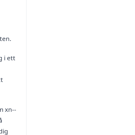
ten.
 i ett
tt
m xn--
å
dig