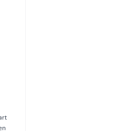
art
en