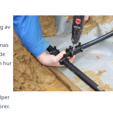
g av
rmas
åde
n hur
v
lper
örer.