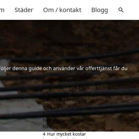
m
Städer
Om / kontakt
Blogg
Innehållsförteckning
gömma
1
Vad kan ett företag
som är specialiserat på
följer denna guide och använder vår offerttjänst får du
bergvärme i Filipstad
hjälpa till med?
2
Få alltid minst 3
erbjudanden för
bergvärme i Filipstad
3
Få 3 erbjudanden för
bergvärme i Filipstad
från professionella
företag
4
Hur mycket kostar