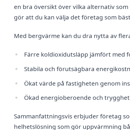
en bra översikt över vilka alternativ som fi
gör att du kan välja det företag som bä
Med bergvärme kan du dra nytta av fler
Färre koldioxidutsläpp jämfört med fo
Stabila och förutsägbara energikostn
Ökat värde på fastigheten genom insta
Ökad energioberoende och trygghet i
Sammanfattningsvis erbjuder företag som
helhetslösning som gör uppvärmning båd