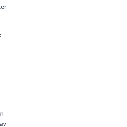
ter
:
en
 av