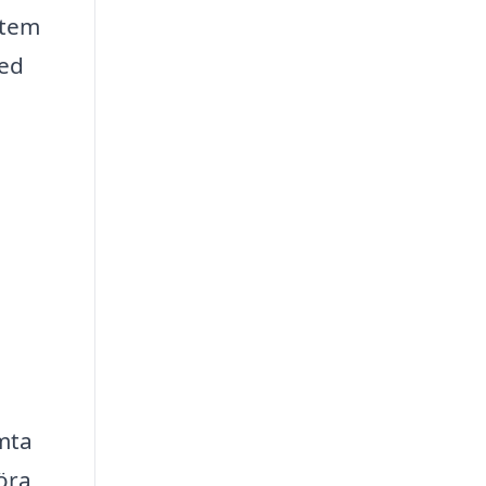
stem
med
ämta
öra