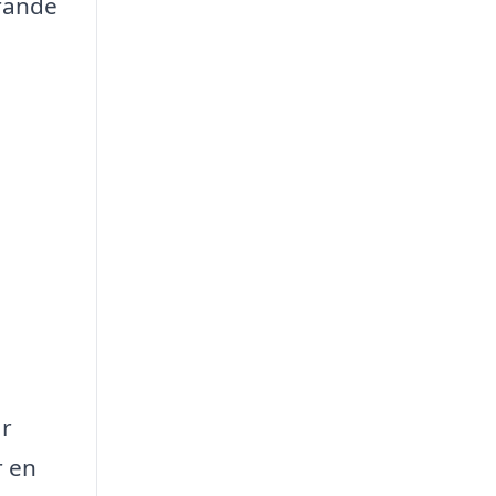
örande
är
r en