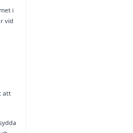
met i
r vid
 att
rsydda