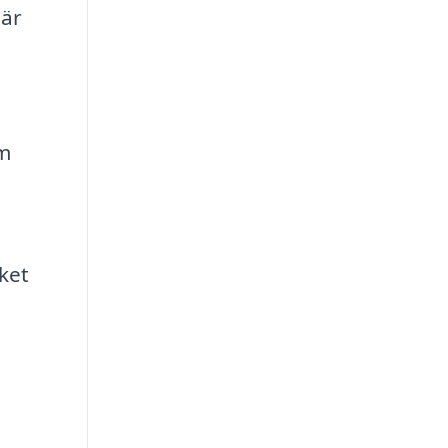
 är
m
ket
a