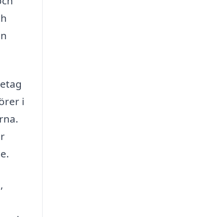
och
ch
en
retag
örer i
erna.
r
me.
,