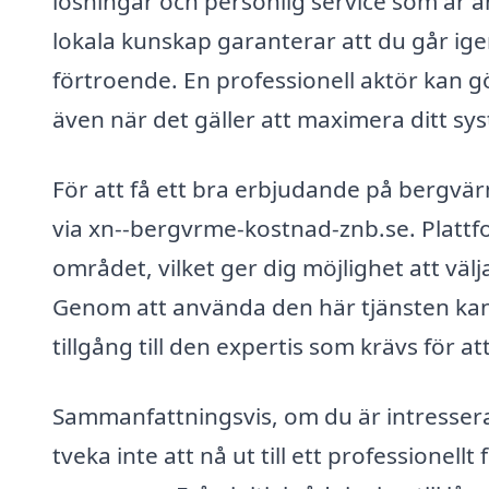
lösningar och personlig service som är a
lokala kunskap garanterar att du går i
förtroende. En professionell aktör kan gö
även när det gäller att maximera ditt sys
För att få ett bra erbjudande på bergvär
via xn--bergvrme-kostnad-znb.se. Plattfor
området, vilket ger dig möjlighet att välj
Genom att använda den här tjänsten kan 
tillgång till den expertis som krävs för a
Sammanfattningsvis, om du är intresser
tveka inte att nå ut till ett professione