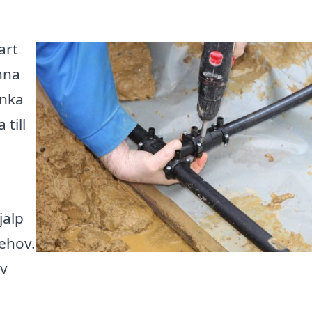
art
nna
änka
till
jälp
behov.
iv