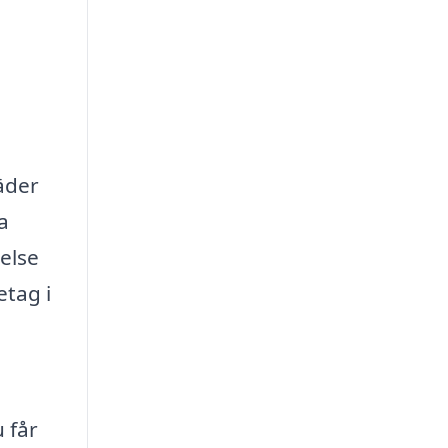
äder
a
else
etag i
 får