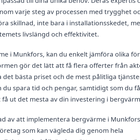
npassad till dina unika behov. Deras expertis 
genom varje steg av processen med trygghet o
ra skillnad, inte bara i installationsskedet, m
temets livslängd och effektivitet.
me i Munkfors, kan du enkelt jämföra olika fö
men gör det lätt att få flera offerter från akt
a det bästa priset och de mest pålitliga tjänst
du spara tid och pengar, samtidigt som du få
tt få ut det mesta av din investering i bergvär
ad av att implementera bergvärme i Munkfors
llt företag som kan vägleda dig genom hela