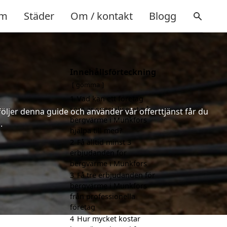
m
Städer
Om / kontakt
Blogg
Innehållsförteckning
gömma
1
Vad kan ett företag
som är specialiserat på
följer denna guide och använder vår offerttjänst får du
bergvärme i Munkfors
.
hjälpa till med?
2
Få alltid minst 3
erbjudanden för
bergvärme i Munkfors
3
Få tre erbjudanden för
bergvärme i Munkfors
från professionella
företag
4
Hur mycket kostar