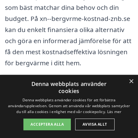
som bäst matchar dina behov och din
budget. På xn--bergvrme-kostnad-znb.se
kan du enkelt finansiera olika alternativ
och göra en informerad jämförelse för att
få den mest kostnadseffektiva lösningen
för bergvärme i ditt hem.
×
Denna webbplats använder
Få 3 erbjudanden, gratis och utan
cookies
förpliktelser
Denna webbplats använder cookies för att förbättra
användarupplevelsen. Genom att använda vår webbplats samtycker
du till alla cookies i enlighet med vår cookiepolicy.
Läs mer
ACCEPTERA ALLA
AVVISA ALLT
Sök efter en