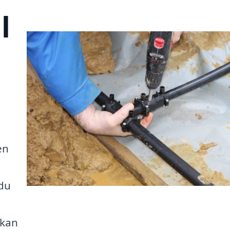
l
en
du
 kan