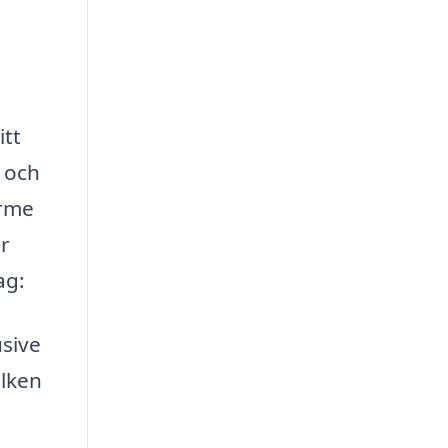
itt
 och
ärme
är
ag:
sive
ilken