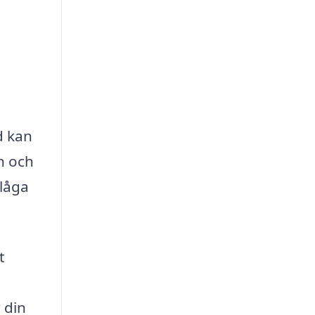
d kan
n och
 låga
t
d
 din