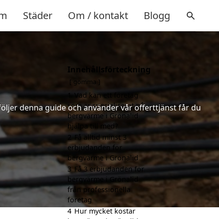
m
Städer
Om / kontakt
Blogg
Innehållsförteckning
gömma
1
Vad kan ett företag
som är specialiserat på
följer denna guide och använder vår offerttjänst får du
bergvärme i Grönalid
hjälpa till med?
2
Få alltid minst 3
erbjudanden för
bergvärme i Grönalid
3
Få 3 erbjudanden för
bergvärme i Grönalid
från professionella
företag
4
Hur mycket kostar