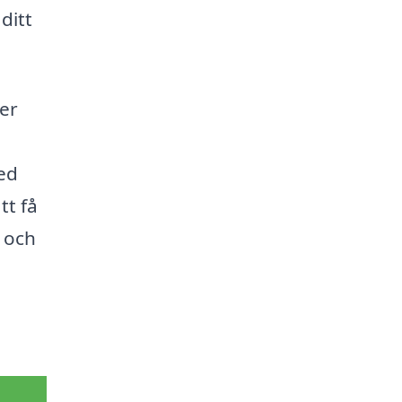
ditt
er
ed
tt få
 och