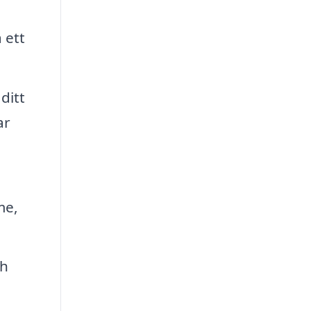
 ett
ditt
ar
me,
ch