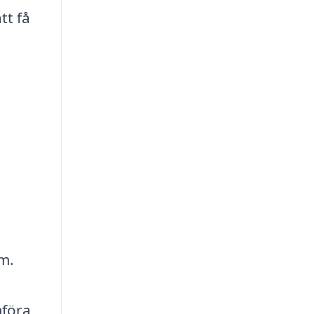
tt få
em.
mföra