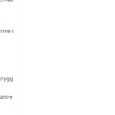
ärme i
trygg
bättre