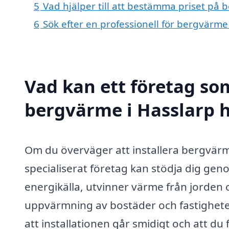
5
Vad hjälper till att bestämma priset på 
6
Sök efter en professionell för bergvärme
Vad kan ett företag som
bergvärme i Hasslarp h
Om du överväger att installera bergvärme 
specialiserat företag kan stödja dig ge
energikälla, utvinner värme från jorden o
uppvärmning av bostäder och fastigheter.
att installationen går smidigt och att du 