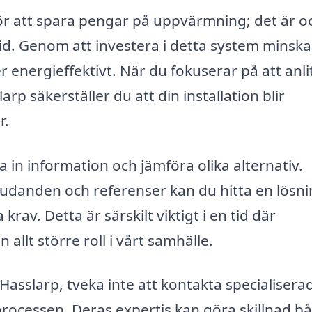
 för att spara pengar på uppvärmning; det är o
amtid. Genom att investera i detta system minsk
 energieffektivt. När du fokuserar på att anli
p säkerställer du att din installation blir
r.
la in information och jämföra olika alternativ.
udanden och referenser kan du hitta en lösn
rav. Detta är särskilt viktigt i en tid där
 allt större roll i vårt samhälle.
Hasslarp, tveka inte att kontakta specialisera
rocessen. Deras expertis kan göra skillnad b