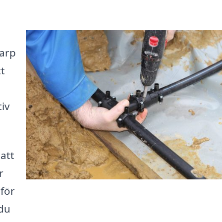
arp
tt
iv
 att
r
mför
 du