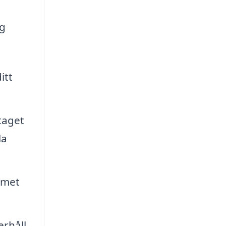
ig
itt
taget
la
emet
erhåll