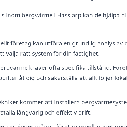
is inom bergvärme i Hasslarp kan de hjälpa d
ellt företag kan utföra en grundlig analys av d
välja rätt system för din fastighet.
bergvärme kräver ofta specifika tillstånd. Före
fter åt dig och säkerställa att allt följer loka
ekniker kommer att installera bergvärmesyst
ställa långvarig och effektiv drift.
onen erbjuder många företag regelbundet und