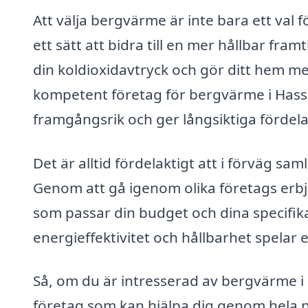
Att välja bergvärme är inte bara ett val
ett sätt att bidra till en mer hållbar fr
din koldioxidavtryck och gör ditt hem mer
kompetent företag för bergvärme i Hasslar
framgångsrik och ger långsiktiga fördela
Det är alltid fördelaktigt att i förväg sam
Genom att gå igenom olika företags erbj
som passar din budget och dina specifika k
energieffektivitet och hållbarhet spelar en
Så, om du är intresserad av bergvärme i 
företag som kan hjälpa dig genom hela p