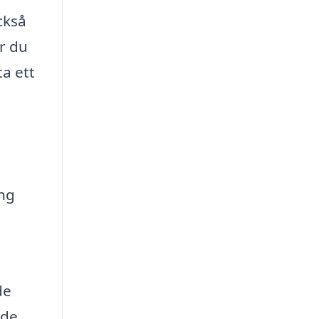
ckså
ar du
ta ett
ing
de
åde