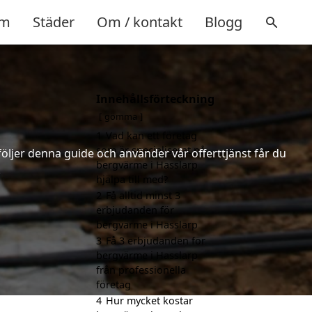
m
Städer
Om / kontakt
Blogg
Innehållsförteckning
gömma
1
Vad kan ett företag
som är specialiserat på
följer denna guide och använder vår offerttjänst får du
bergvärme i Hasslarp
.
hjälpa till med?
2
Få alltid minst 3
erbjudanden för
bergvärme i Hasslarp
3
Få 3 erbjudanden för
bergvärme i Hasslarp
från professionella
företag
4
Hur mycket kostar