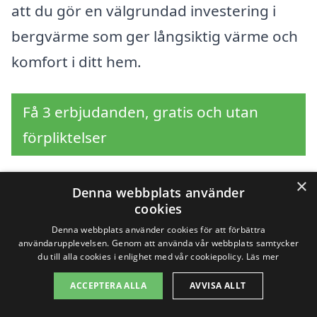
att du gör en välgrundad investering i
bergvärme som ger långsiktig värme och
komfort i ditt hem.
Få 3 erbjudanden, gratis och utan
förpliktelser
×
Denna webbplats använder
cookies
Sök efter en
Denna webbplats använder cookies för att förbättra
professionell för
användarupplevelsen. Genom att använda vår webbplats samtycker
du till alla cookies i enlighet med vår cookiepolicy.
Läs mer
bergvärme i andra
ACCEPTERA ALLA
AVVISA ALLT
städer nära Jokkmokk