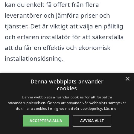
kan du enkelt få offert från flera
leverantörer och jämföra priser och
tjänster. Det är viktigt att välja en pålitlig
och erfaren installatör för att säkerställa
att du får en effektiv och ekonomisk
installationslösning.
Bergvärme kan vara en långsiktig
×
Denna webbplats använder
investering, men med noggrann
cookies
Denna webbplats använder cookies för att förbättra
jämförelse och valet av rätt företag kan
användarupplevelsen. Genom att använda vår webbplats samtycker
du maximera både effektivitet och
du till alla cookies i enlighet med vår cookiepolicy.
Läs mer
besparingar. Tveka inte att kontakta oss
ACCEPTERA ALLA
AVVISA ALLT
för att få hjälp med att hitta rätt