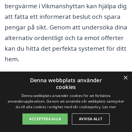
bergvärme i Vikmanshyttan kan hjälpa dig
att fatta ett informerat beslut och spara
pengar på sikt. Genom att undersöka dina
alternativ ordentligt och ta emot offerter
kan du hitta det perfekta systemet för ditt
hem.
×
Få 3 erbjudanden, gratis och utan
Denna webbplats använder
cookies
förpliktelser
Denna webbplats använder cookies för att förbättra
användarupplevelsen. Genom att använda vår webbplats samtycker
du till alla cookies i enlighet med vår cookiepolicy.
Läs mer
ACCEPTERA ALLA
AVVISA ALLT
Sök efter en