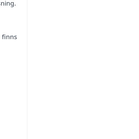
sning.
 finns