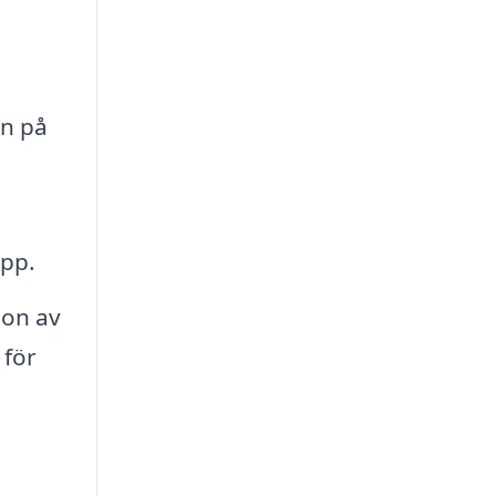
en på
opp.
ion av
 för