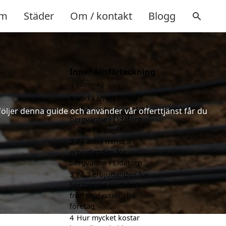
m
Städer
Om / kontakt
Blogg
Innehållsförteckning
gömma
1
Vad kan ett företag
som är specialiserat på
följer denna guide och använder vår offerttjänst får du
bergvärme i Lidatorp
hjälpa till med?
2
Få alltid minst 3
erbjudanden för
bergvärme i Lidatorp
3
Få 3 erbjudanden för
bergvärme i Lidatorp
från professionella
företag
4
Hur mycket kostar