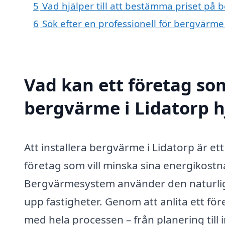
5
Vad hjälper till att bestämma priset på 
6
Sök efter en professionell för bergvärme
Vad kan ett företag som
bergvärme i Lidatorp h
Att installera bergvärme i Lidatorp är et
företag som vill minska sina energikostn
Bergvärmesystem använder den naturlig
upp fastigheter. Genom att anlita ett f
med hela processen – från planering till 