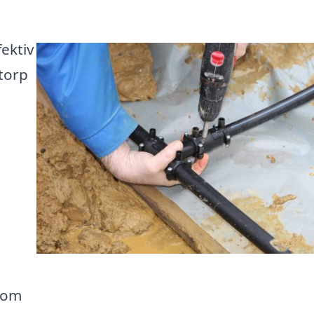
fektiv
torp
d om