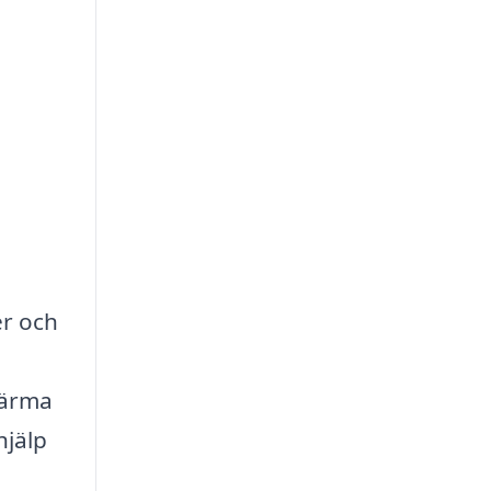
er och
värma
hjälp