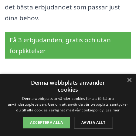
det bästa erbjudandet som passar just
dina behov.
Få 3 erbjudanden, gratis och utan
förpliktelser
×
Sök efter en
Denna webbplats använder
cookies
professionell för
Denna webbplats använder cookies för att förbättra
användarupplevelsen. Genom att använda vår webbplats samtycker
bergvärme i andra
du till alla cookies i enlighet med vår cookiepolicy.
Läs mer
städer nära Mockfjärd
ACCEPTERA ALLA
AVVISA ALLT