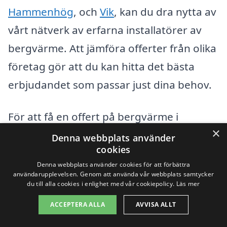
Hammenhög
, och
Vik
, kan du dra nytta av
vårt nätverk av erfarna installatörer av
bergvärme. Att jämföra offerter från olika
företag gör att du kan hitta det bästa
erbjudandet som passar just dina behov.
För att få en offert på bergvärme i
×
Onslunda, följ dessa steg:
Denna webbplats använder
cookies
Denna webbplats använder cookies för att förbättra
Besök vår webbplats och fyll i
användarupplevelsen. Genom att använda vår webbplats samtycker
formuläret för att begära en offert.
du till alla cookies i enlighet med vår cookiepolicy.
Läs mer
ACCEPTERA ALLA
AVVISA ALLT
Ange dina kontaktuppgifter och