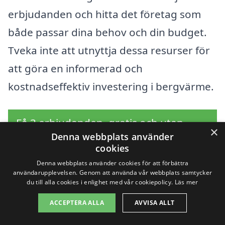
erbjudanden och hitta det företag som
både passar dina behov och din budget.
Tveka inte att utnyttja dessa resurser för
att göra en informerad och
kostnadseffektiv investering i bergvärme.
Få 3 erbjudanden, gratis och utan
×
Denna webbplats använder
förpliktelser
cookies
Denna webbplats använder cookies för att förbättra
användarupplevelsen. Genom att använda vår webbplats samtycker
du till alla cookies i enlighet med vår cookiepolicy.
Läs mer
Sök efter en
ACCEPTERA ALLA
AVVISA ALLT
professionell för