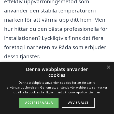
effektiv uppvärmningsmetod som
använder den stabila temperaturen i
marken för att värma upp ditt hem. Men
hur hittar du den bästa professionella för
installationen? Lyckligtvis finns det flera
företag i närheten av Råda som erbjuder
dessa tjänster.
×
Denna webbplats använder
När du söker efter företag för bergvärme
cookies
kan det vara bra att överväga lokala
Denna webbplats använder cookies för att förbättra
användarupplevelsen. Genom att använda vår webbplats samtycker
aktörer i omgivningen. Här är några
du till alla cookies i enlighet med vår cookiepolicy.
Läs mer
städer där du kan hitta professionella
ACCEPTERA ALLA
AVVISA ALLT
som kan hjälpa dig med