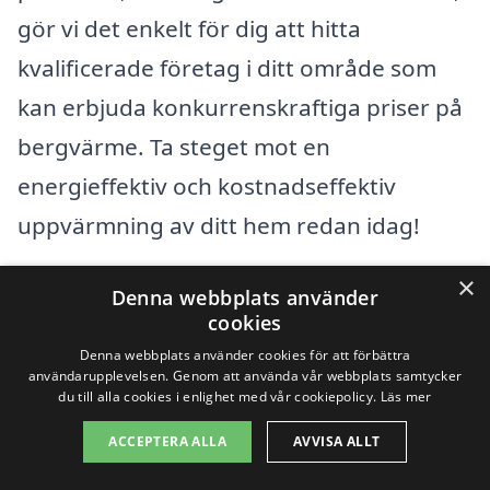
gör vi det enkelt för dig att hitta
kvalificerade företag i ditt område som
kan erbjuda konkurrenskraftiga priser på
bergvärme. Ta steget mot en
energieffektiv och kostnadseffektiv
uppvärmning av ditt hem redan idag!
×
Denna webbplats använder
Få 3 erbjudanden, gratis och utan
cookies
förpliktelser
Denna webbplats använder cookies för att förbättra
användarupplevelsen. Genom att använda vår webbplats samtycker
du till alla cookies i enlighet med vår cookiepolicy.
Läs mer
ACCEPTERA ALLA
AVVISA ALLT
Sök efter en