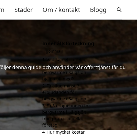
m
Städer
Om / kontakt
Blogg
Innehållsförteckning
gömma
1
Vad kan ett företag
som är specialiserat på
följer denna guide och använder vår offerttjänst får du
bergvärme i Sälgsjön
hjälpa till med?
2
Få alltid minst 3
erbjudanden för
bergvärme i Sälgsjön
3
Få 3 erbjudanden för
bergvärme i Sälgsjön
från professionella
företag
4
Hur mycket kostar