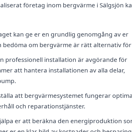
ialiserat företag inom bergvärme i Sälgsjön k
aget kan ge er en grundlig genomgång av er
bedöma om bergvärme är rätt alternativ för 
n professionell installation är avgörande för
mer att hantera installationen av alla delar,
epump.
ställa att bergvärmesystemet fungerar optima
håll och reparationstjänster.
jälpa er att beräkna den energiproduktion s
ger er en klar bild av kostnader och besparing