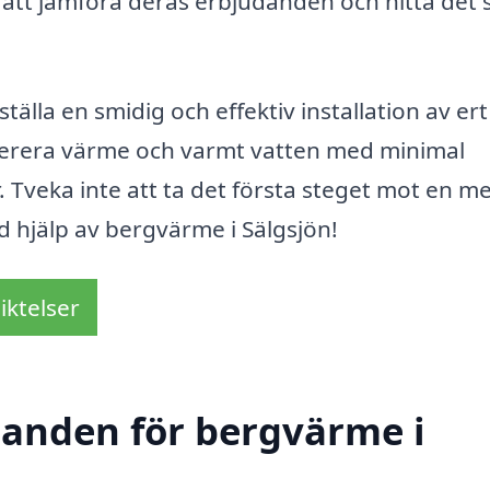
ör att jämföra deras erbjudanden och hitta det
tälla en smidig och effektiv installation av ert
verera värme och varmt vatten med minimal
Tveka inte att ta det första steget mot en m
hjälp av bergvärme i Sälgsjön!
iktelser
udanden för bergvärme i