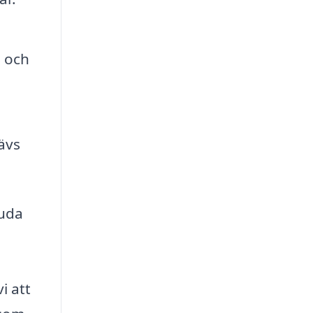
s och
ävs
juda
i att