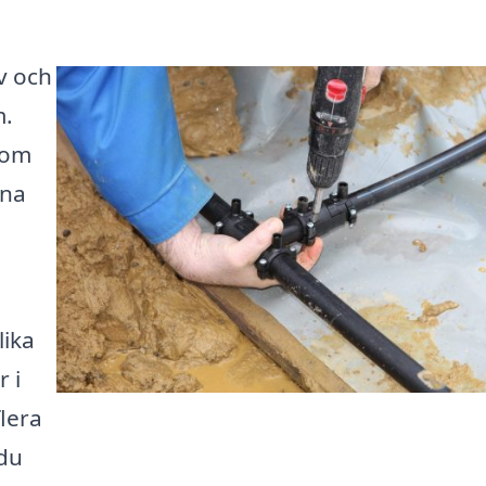
v och
m.
som
ina
lika
 i
flera
 du