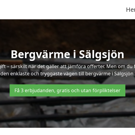
He
Bergvärme i Sälgsjön
t – särskilt när det gäller att jämföra offerter. Men om du 
den enklaste och tryggaste vägen till bergvärme i Sälgsjön.
Få 3 erbjudanden, gratis och utan förpliktelser