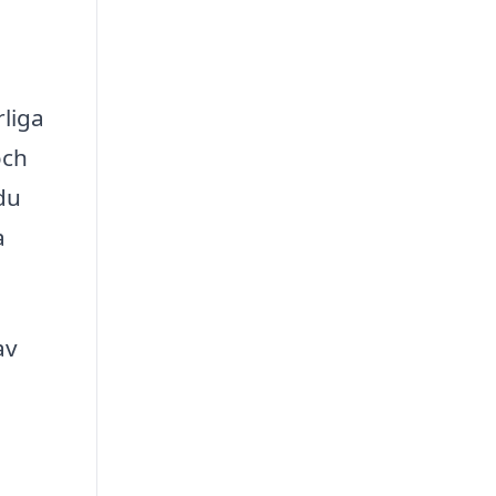
liga
och
 du
a
av