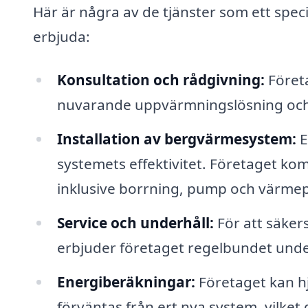
Här är några av de tjänster som ett spec
erbjuda:
Konsultation och rådgivning:
Föret
nuvarande uppvärmningslösning och 
Installation av bergvärmesystem:
E
systemets effektivitet. Företaget kom
inklusive borrning, pump och värm
Service och underhåll:
För att säker
erbjuder företaget regelbundet under
Energiberäkningar:
Företaget kan h
förväntas från ert nya system, vilket 