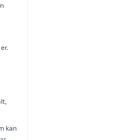
an
er.
lt,
om kan
ar.