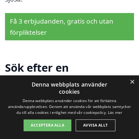
Få 3 erbjudanden, gratis och utan
förpliktelser
Sök efter en
professionell för
×
Denna webbplats använder
cookies
bergvärme i andra
Denna webbplats använder cookies för att förbättra
städer nära Sjösa
användarupplevelsen. Genom att använda vår webbplats samtycker
du till alla cookies i enlighet med vår cookiepolicy.
Läs mer
ACCEPTERA ALLA
AVVISA ALLT
Att hitta hjälp för installation av