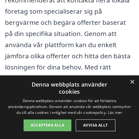
rekommenderat att kontakta flera lokala
företag som specialiserar sig på
bergvärme och begära offerter baserat
på din specifika situation. Genom att
använda vår plattform kan du enkelt
jämföra olika offerter och hitta den bästa
lösningen för dina behov. Med rätt
företag på din sida kan du vara säker på
×
Denna webbplats använder
att din investering i bergvärme i Skåne-
cookies
Tranås blir väl utförd och ekonomiskt
Denna webbplats använder cookies för att förbättra
användarupplevelsen. Genom att använda vår webbplats samtycker
fördelaktig på lång sikt.
du till alla cookies i enlighet med vår cookiepolicy.
Läs mer
ACCEPTERA ALLA
AVVISA ALLT
Få 3 erbjudanden, gratis och utan