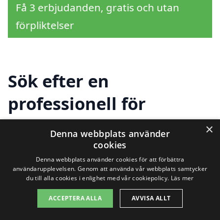
Få 3 erbjudanden, gratis och utan
förpliktelser
Sök efter en
professionell för
bergvärme i andra
×
Denna webbplats använder
städer nära Skedvi
cookies
Denna webbplats använder cookies för att förbättra
kyrkby
användarupplevelsen. Genom att använda vår webbplats samtycker
du till alla cookies i enlighet med vår cookiepolicy.
Läs mer
ACCEPTERA ALLA
AVVISA ALLT
Att investera i bergvärme i Skedvi kyrkby