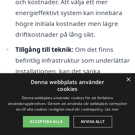
och kostnader. Att välja ett mer
energieffektivt system kan innebära
högre initiala kostnader men lägre
driftkostnader på lång sikt.
Tillgång till teknik:
Om det finns
befintlig infrastruktur som underlättar
installationen, kan det sänka
×
kostnaderna. Information om lokala
Denna webbplats använder
cookies
förhållanden kan också spela en roll i
Denna webbplats använder cookies för att förbättra
prissättningen.
användarupplevelsen. Genom att använda vår webbplats samtycker
du till alla cookies i enlighet med vår cookiepolicy.
Läs mer
När du söker företag för bergvärme i
ACCEPTERA ALLA
AVVISA ALLT
Södersvik är det viktigt att be om flera