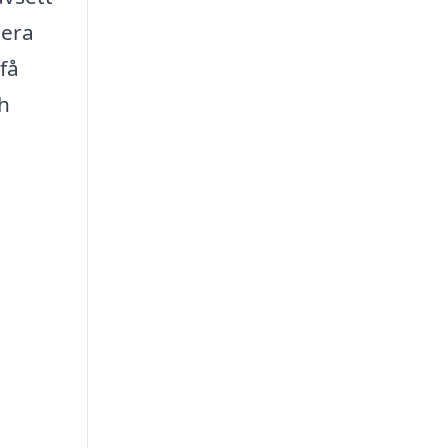
lera
 få
ch