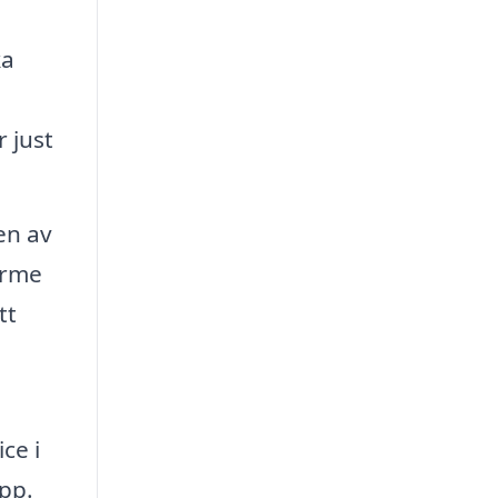
ka
 just
en av
ärme
tt
ce i
pp.