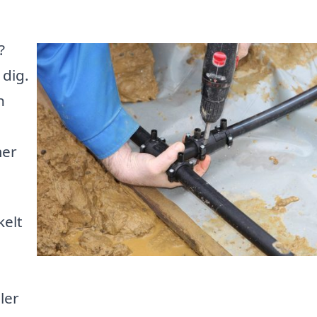
?
 dig.
n
mer
kelt
ler