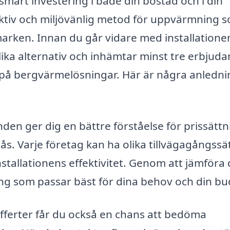
 smart investering i både din bostad och i din
ktiv och miljövänlig metod för uppvärmning 
arken. Innan du går vidare med installationen
 olika alternativ och inhämtar minst tre erbjud
g på bergvärmelösningar. Här är några anledn
anden ger dig en bättre förståelse för prissätt
ås. Varje företag kan ha olika tillvägagångssät
stallationens effektivitet. Genom att jämföra
ning som passar bäst för dina behov och din bu
offerter får du också en chans att bedöma