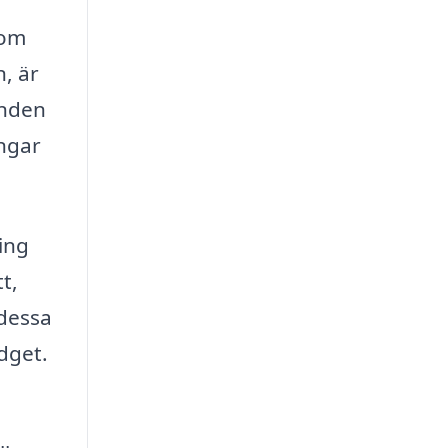
som
, är
anden
ingar
ning
t,
 dessa
dget.