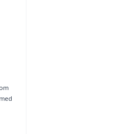
som
g med