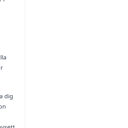
lla
er
a dig
ion
avsett