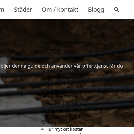
m
Städer
Om / kontakt
Blogg
Innehållsförteckning
gömma
1
Vad kan ett företag
som är specialiserat på
följer denna guide och använder vår offerttjänst får du
bergvärme i Tävelsås
hjälpa till med?
2
Få alltid minst 3
erbjudanden för
bergvärme i Tävelsås
3
Få 3 erbjudanden för
bergvärme i Tävelsås
från professionella
företag
4
Hur mycket kostar