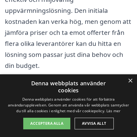
uppvärmningslösning. Den initiala
kostnaden kan verka hög, men genom att
jämföra priser och ta emot offerter från
flera olika leverantörer kan du hitta en
lösning som passar just dina behov och
din budget.
×
Denna webbplats använder
Genom att använda vår plattform kan du
cookies
enkelt jämföra priser och tjänster från
Denna webbplats använder cookies för att förbättra
användarupplevelsen. Genom att använda vår webbplats samtycker
olika företag som är specialiserade på
du till alla cookies i enlighet med vår cookiepolicy.
Läs mer
bergvärme i Västerberg. Detta ger dig
ACCEPTERA ALLA
AVVISA ALLT
möjlighet att fatta ett välgrundat beslut