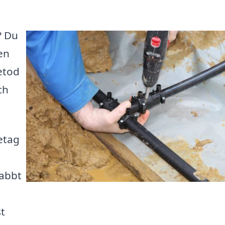
? Du
en
etod
ch
retag
abbt
st