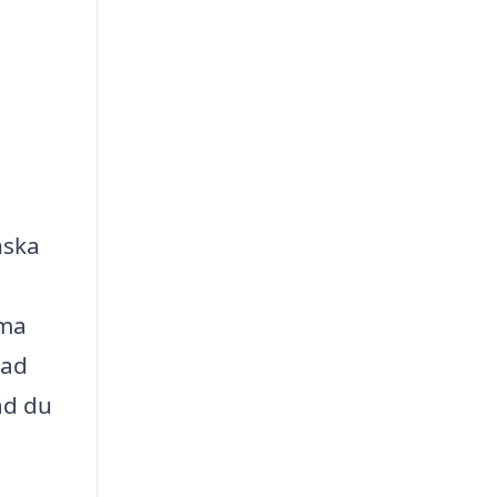
nska
rma
rad
ad du