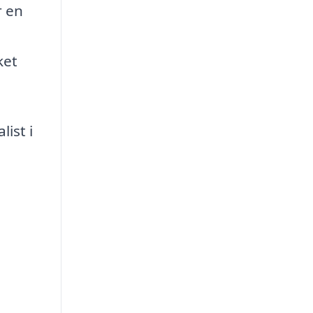
r en
ket
ist i