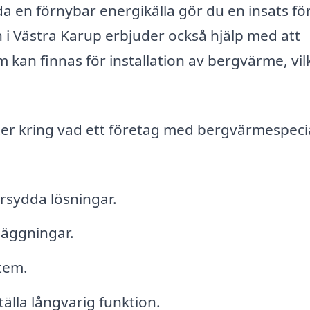
a en förnybar energikälla gör du en insats fö
 i Västra Karup erbjuder också hjälp med att
 kan finnas för installation av bergvärme, vil
er kring vad ett företag med bergvärmespecial
rsydda lösningar.
läggningar.
tem.
älla långvarig funktion.