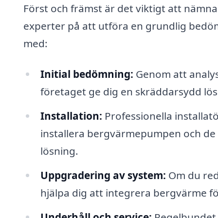
Först och främst är det viktigt att näm
experter på att utföra en grundlig bedö
med:
Initial bedömning:
Genom att analys
företaget ge dig en skräddarsydd lö
Installation:
Professionella installat
installera bergvärmepumpen och de n
lösning.
Uppgradering av system:
Om du reda
hjälpa dig att integrera bergvärme fö
Underhåll och service:
Regelbundet un