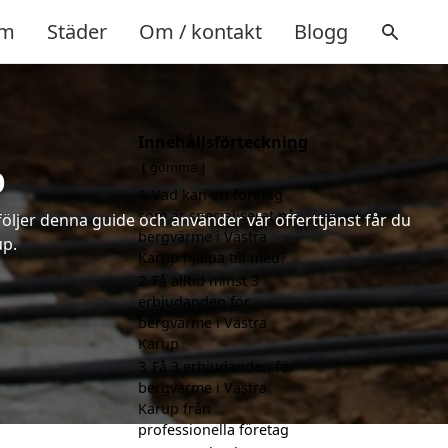
m
Städer
Om / kontakt
Blogg
Innehållsförteckning
p
gömma
1
Vad kan ett företag
som är specialiserat på
följer denna guide och använder vår offerttjänst får du
bergvärme i Västra
up.
Karup hjälpa till med?
2
Få alltid minst 3
erbjudanden för
bergvärme i Västra
Karup
3
Få 3 erbjudanden för
bergvärme i Västra
Karup från
professionella företag