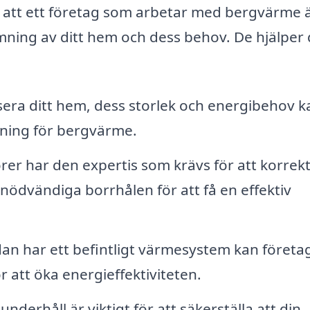
na att ett företag som arbetar med bergvärme 
mning av ditt hem och dess behov. De hjälper 
era ditt hem, dess storlek och energibehov k
sning för bergvärme.
örer har den expertis som krävs för att korrek
ödvändiga borrhålen för att få en effektiv
n har ett befintligt värmesystem kan företa
r att öka energieffektiviteten.
derhåll är viktigt för att säkerställa att din