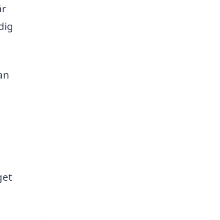
är
dig
an
t
get