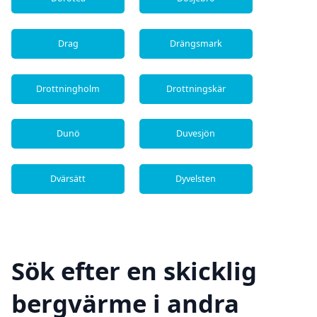
Drag
Drängsmark
Drottningholm
Drottningskär
Dunö
Duvesjön
Dvärsätt
Dyvelsten
Sök efter en skicklig
bergvärme i andra