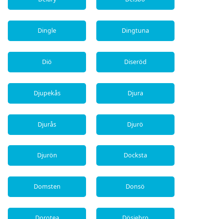
Dingle
Dingtuna
Diö
Diseröd
Djupekås
Djura
Djurås
Djurö
Djurön
Docksta
Domsten
Donsö
Dorotea
Dösjebro