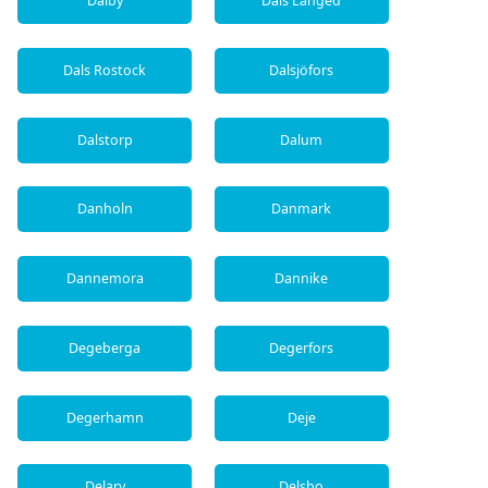
Dalby
Dals Långed
Dals Rostock
Dalsjöfors
Dalstorp
Dalum
Danholn
Danmark
Dannemora
Dannike
Degeberga
Degerfors
Degerhamn
Deje
Delary
Delsbo