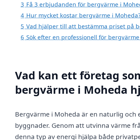
3
Få 3 erbjudanden för bergvärme i Mohed
4
Hur mycket kostar bergvärme i Moheda
5
Vad hjälper till att bestämma priset på
6
Sök efter en professionell för bergvärm
Vad kan ett företag som
bergvärme i Moheda hj
Bergvärme i Moheda är en naturlig och e
byggnader. Genom att utvinna värme från
denna typ av energi hjälpa både privatp