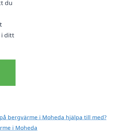
tt du
t
i ditt
t på bergvärme i Moheda hjälpa till med?
värme i Moheda