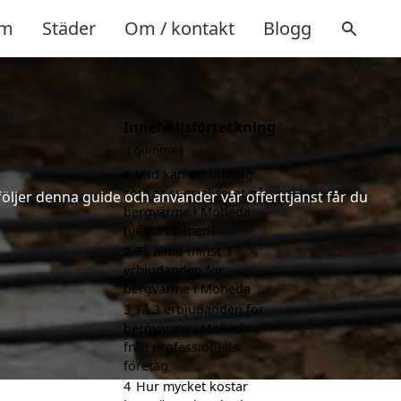
m
Städer
Om / kontakt
Blogg
Innehållsförteckning
gömma
1
Vad kan ett företag
som är specialiserat på
följer denna guide och använder vår offerttjänst får du
bergvärme i Moheda
hjälpa till med?
2
Få alltid minst 3
erbjudanden för
bergvärme i Moheda
3
Få 3 erbjudanden för
bergvärme i Moheda
från professionella
företag
4
Hur mycket kostar