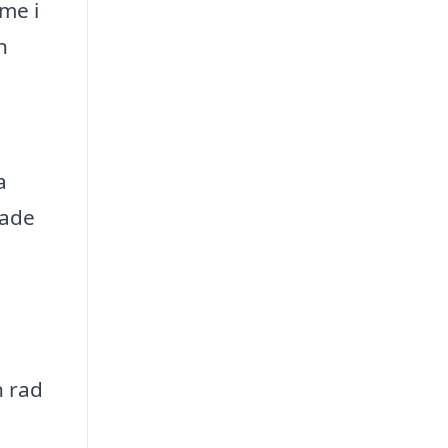
me i
n
a
rade
n rad