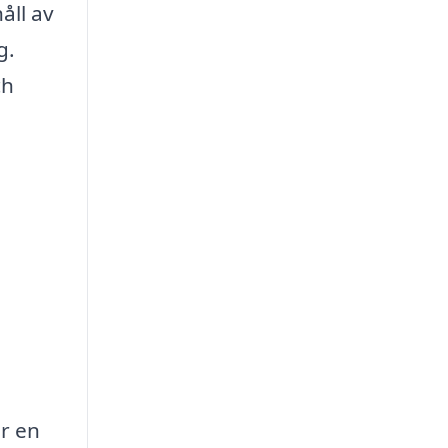
åll av
g.
ch
r en