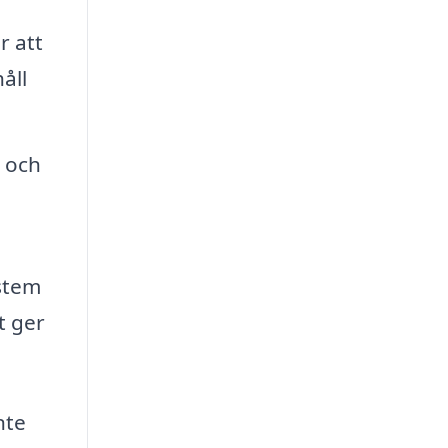
r att
åll
 och
stem
t ger
nte