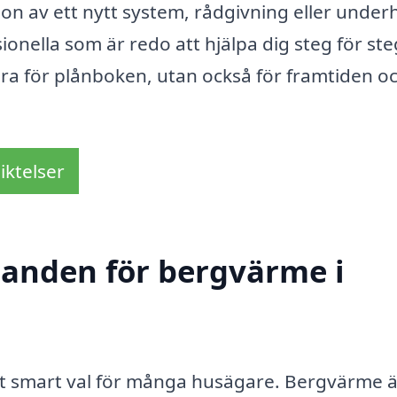
ion av ett nytt system, rådgivning eller underh
sionella som är redo att hjälpa dig steg för ste
bra för plånboken, utan också för framtiden o
iktelser
udanden för bergvärme i
tt smart val för många husägare. Bergvärme ä