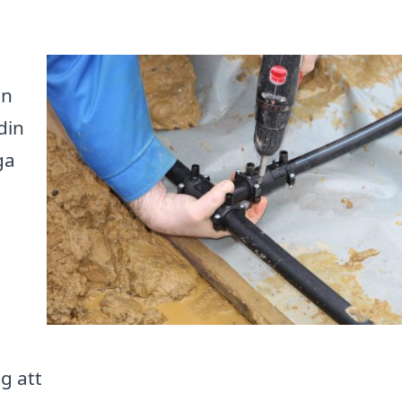
en
din
ga
g att