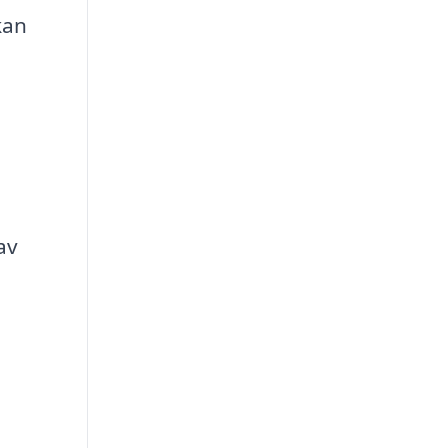
kan
av