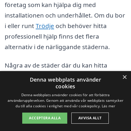
företag som kan hjälpa dig med
installationen och underhållet. Om du bor
i eller runt
Trödje
och behöver hitta
professionell hjälp finns det flera
alternativ i de närliggande städerna.
Några av de städer där du kan hitta
kvalificerade företag för bergvärme är:
×
Denna webbplats använder
cookies
Gävle
Denna webbplats använder cookies för att förbättra
användarupplevelsen. Genom att använda vår webbplats samtycker
du till alla cookies i enlighet med vår cookiepolicy.
Läs mer
Åmot
ACCEPTERA ALLA
AVVISA ALLT
Bergby